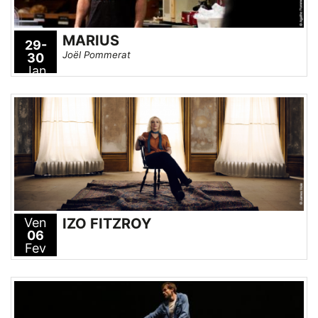
MARIUS
29-
Joël Pommerat
30
Jan
Ven
IZO FITZROY
06
Fev