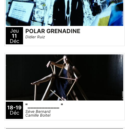
Jeu
POLAR GRENADINE
11
Didier Ruiz
Déc
"___________ "
18-19
Sève Bernard
Déc
Camille Boitel