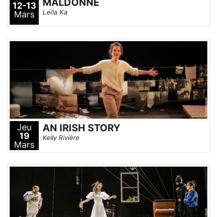
MALDONNE
12-13
Leïla Ka
Mars
Jeu
AN IRISH STORY
19
Kelly Rivière
Mars