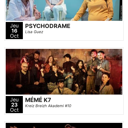
Jeu
PSYCHODRAME
16
Lisa Guez
Oct
Jeu
MÉMÉ K7
23
Kreiz Breizh Akademi #10
Oct