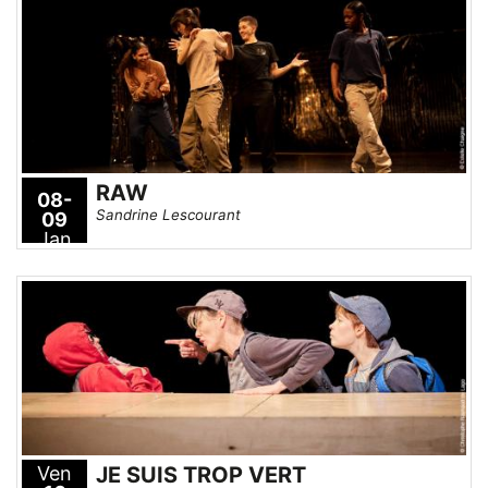
RAW
08-
Sandrine Lescourant
09
Jan
Ven
JE SUIS TROP VERT