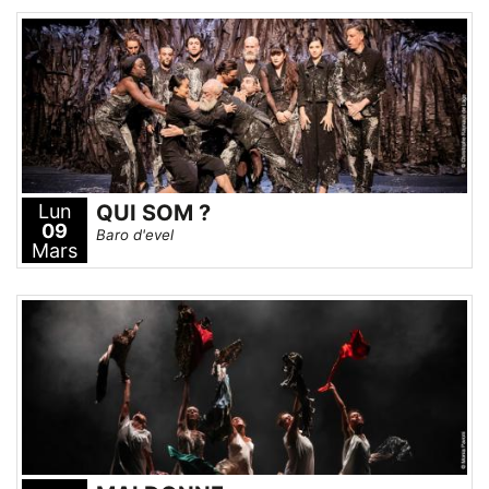
Lun
QUI SOM ?
09
Baro d'evel
Mars