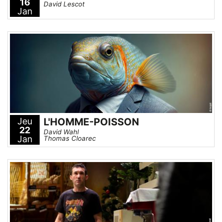
16
David Lescot
Jan
Jeu
L'HOMME-POISSON
22
David Wahl
Jan
Thomas Cloarec