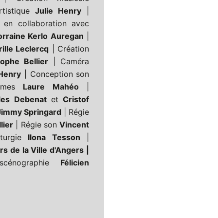
rtistique
Julie Henry
|
en collaboration avec
orraine Kerlo Auregan
|
rille Leclercq
| Création
ophe Bellier
| Caméra
 Henry
| Conception son
tumes
Laure Mahéo
|
lles Debenat
et
Cristof
Jimmy Springard
| Régie
lier
| Régie son
Vincent
aturgie
Ilona Tesson
|
rs de la Ville d'Angers |
cénographie
Félicien