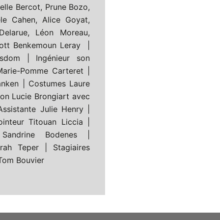
lle Bercot, Prune Bozo,
le Cahen, Alice Goyat,
 Delarue, Léon Moreau,
iott Benkemoun Leray |
sdom | Ingénieur son
Marie-Pomme Carteret |
lanken | Costumes Laure
on Lucie Brongiart avec
Assistante Julie Henry |
inteur Titouan Liccia |
 Sandrine Bodenes |
rah Teper | Stagiaires
 Tom Bouvier