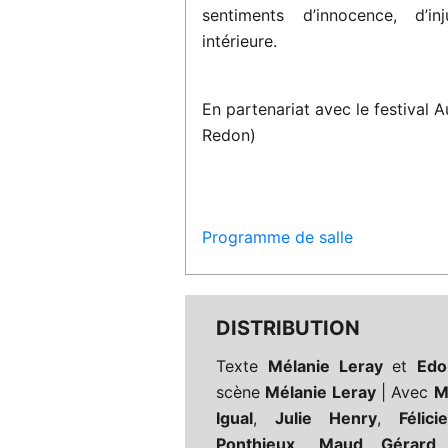
sentiments d’innocence, d’i
intérieure.
En partenariat avec le festival Au
Redon)
Programme de salle
DISTRIBUTION
Texte
Mélanie Leray
et
Edo
scène
Mélanie Leray
| Avec
M
Igual
,
Julie Henry
,
Félic
Ponthieux
,
Maud Gérard
|