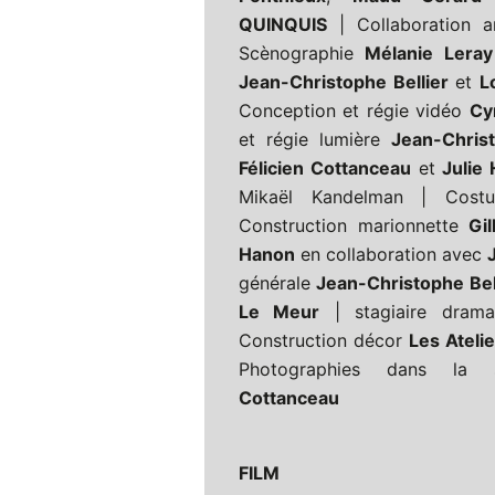
QUINQUIS
| Collaboration a
Scènographie
Mélanie Leray
Jean-Christophe Bellier
et
L
Conception et régie vidéo
Cy
et régie lumière
Jean-Christ
Félicien Cottanceau
et
Julie
Mikaël Kandelman | Cos
Construction marionnette
Gi
Hanon
en collaboration avec
générale
Jean-Christophe Bel
Le Meur
| stagiaire dram
Construction décor
Les Atelie
Photographies dans la s
Cottanceau
FILM