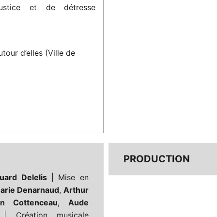
njustice et de détresse
tour d’elles (Ville de
PRODUCTION
uard Delelis
| Mise en
arie Denarnaud
,
Arthur
ien Cottenceau
,
Aude
 Création musicale