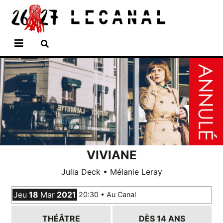
Aller
Panneau de gestion des cookies
au
contenu
principal
VIVIANE
Julia Deck • Mélanie Leray
Jeu
18
Mar
2021
20:30 •
Au Canal
THÉÂTRE
DÈS 14 ANS