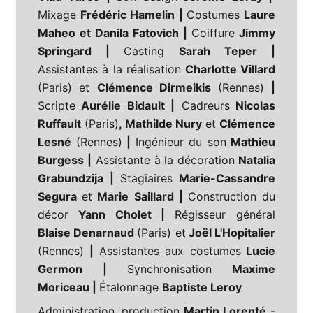
Mixage
Frédéric Hamelin |
Costumes
Laure
Maheo et Danila Fatovich |
Coiffure
Jimmy
Springard |
Casting
Sarah Teper |
Assistantes à la réalisation
Charlotte Villard
(Paris)
et
Clémence Dirmeikis
(Rennes)
|
Scripte
Aurélie Bidault |
Cadreurs
Nicolas
Ruffault
(Paris)
, Mathilde Nury
et
Clémence
Lesné
(Rennes)
|
Ingénieur du son
Mathieu
Burgess |
Assistante à la décoration
Natalia
Grabundzija |
Stagiaires
Marie-Cassandre
Segura
et
Marie Saillard |
Construction du
décor
Yann Cholet |
Régisseur général
Blaise Denarnaud
(Paris) et
Joël L'Hopitalier
(Rennes)
|
Assistantes aux costumes
Lucie
Germon |
Synchronisation
Maxime
Moriceau |
Étalonnage
Baptiste Leroy
Administration, production
Martin Lorenté
-