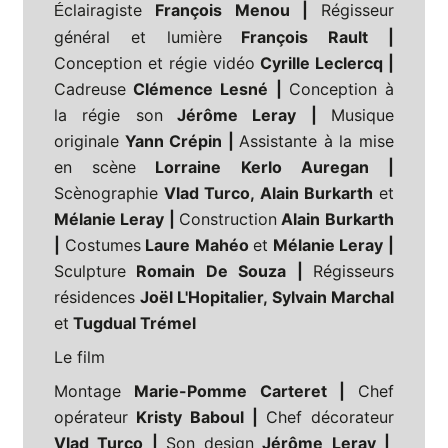
clairagiste
François Menou |
Régisseur
É
général et lumière
François Rault |
Conception et régie vidéo
Cyrille Leclercq |
Cadreuse
Clémence Lesné |
Conception à
la régie son
Jérôme Leray |
Musique
originale
Yann Crépin |
Assistante à la mise
en scène
Lorraine Kerlo Auregan |
Scènographie
Vlad Turco, Alain Burkarth
et
Mélanie Leray |
Construction
Alain Burkarth
|
Costumes
Laure Mahéo
et
Mélanie Leray |
Sculpture
Romain De Souza |
Régisseurs
résidences
Joël L'Hopitalier, Sylvain Marchal
et
Tugdual Trémel
Le film
Montage
Marie-Pomme Carteret |
Chef
opérateur
Kristy Baboul |
Chef décorateur
Vlad Turco |
Son design
Jérôme Leray |