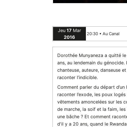
Jeu
17
Mar
20:30 •
Au Canal
2016
Dorothée Munyaneza a quitté le
ans, au lendemain du génocide. E
chanteuse, auteure, danseuse et
raconter l’indicible.
Comment parler du départ d’un li
raconter l’exode, les poux logé
vêtements amoncelées sur les co
de marche, la soif et la faim, le
une bâche ? Et comment raconter
d'il y a 20 ans, quand le Rwanda