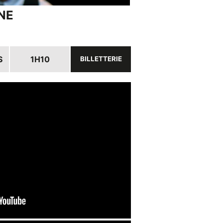
NE
S
1H10
BILLETTERIE