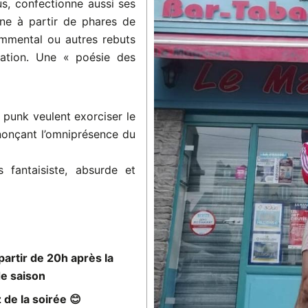
us, confectionne aussi ses
ne à partir de phares de
emmental ou autres rebuts
ation. Une « poésie des
 punk veulent exorciser le
nonçant l’omniprésence du
s fantaisiste, absurde et
artir de 20h après la
de saison
z de la soirée 😊