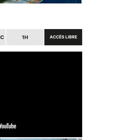
IC
1H
ACCÈS LIBRE