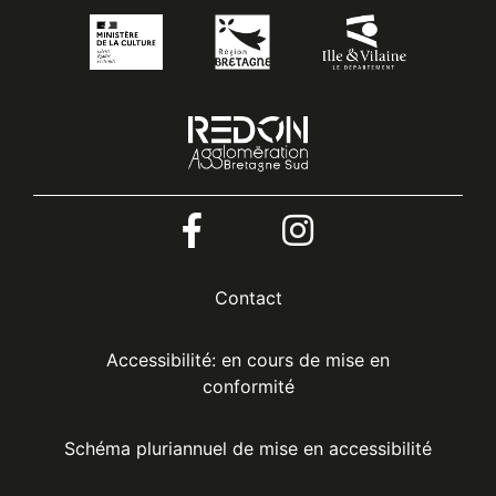
Menu
Contact
Pied
Accessibilité: en cours de mise en
conformité
de
Schéma pluriannuel de mise en accessibilité
page