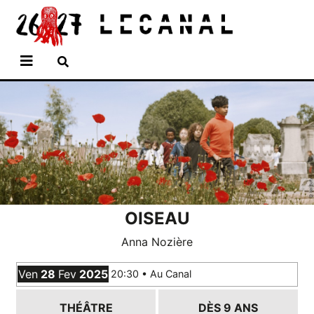
Aller
Panneau de gestion des cookies
au
contenu
principal
OISEAU
Anna Nozière
Ven
28
Fev
2025
20:30 •
Au Canal
THÉÂTRE
DÈS 9 ANS