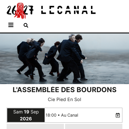
Aller
Panneau de gestion des cookies
au
contenu
principal
L'ASSEMBLÉE DES BOURDONS
Cie Pied En Sol
Sam
19
Sep
18:00 •
Au Canal
2026