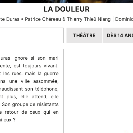
LA DOULEUR
te Duras • Patrice Chéreau & Thierry Thieû Niang | Domini
THÉÂTRE
DÈS 14 AN
Duras ignore si son mari
nte, est toujours vivant.
t les rues, mais la guerre
ans une ville assommée,
maudissant son téléphone,
 plus, elle attend, elle
. Son groupe de résistants
le retour de ceux qui en
i eux ?