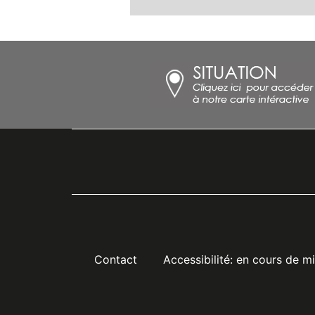
Menu
Contact
Accessibilité: en cours de m
Pied