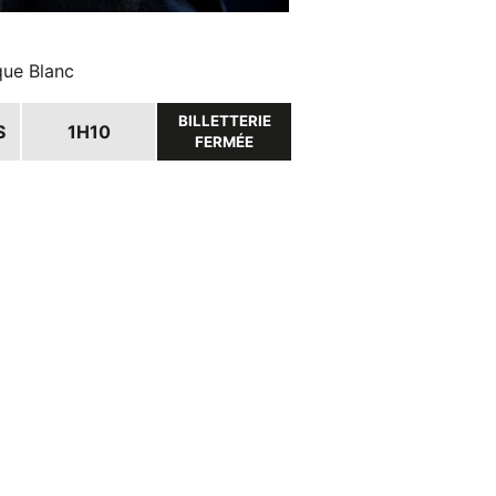
que Blanc
BILLETTERIE
S
1H10
FERMÉE