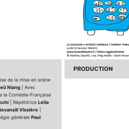
PRODUCTION
ise de la mise en scène
ieû Niang
| Avec
 de la Comédie-Française
cchi
| Répétitrice
Leïla
iovansili Vissière
|
Régie générale
Paul