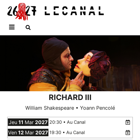
Aller
Panneau de gestion des cookies
au
contenu
principal
RICHARD III
William Shakespeare • Yoann Pencolé
Jeu
11
Mar
2027
20:30 •
Au Canal
Ven
12
Mar
2027
19:30 •
Au Canal