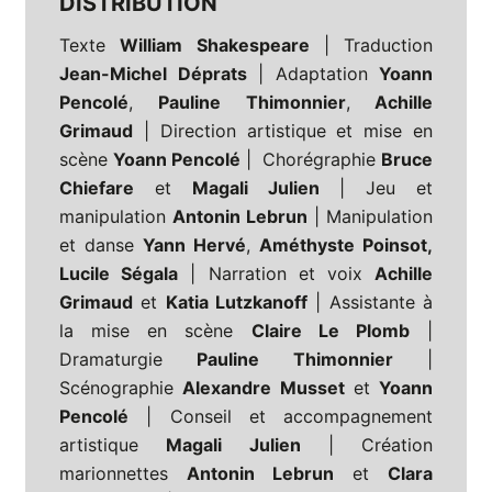
DISTRIBUTION
Texte
William Shakespeare
| Traduction
Jean-Michel Déprats
| Adaptation
Yoann
Pencolé
,
Pauline Thimonnier
,
Achille
Grimaud
| Direction artistique et mise en
scène
Yoann Pencolé
| Chorégraphie
Bruce
Chiefare
et
Magali Julien
| Jeu et
manipulation
Antonin Lebrun
| Manipulation
et danse
Yann Hervé
,
Améthyste Poinsot,
Lucile Ségala
| Narration et voix
Achille
Grimaud
et
Katia Lutzkanoff
| Assistante à
la mise en scène
Claire Le Plomb
|
Dramaturgie
Pauline Thimonnier
|
Scénographie
Alexandre Musset
et
Yoann
Pencolé
| Conseil et accompagnement
artistique
Magali Julien
| Création
marionnettes
Antonin Lebrun
et
Clara